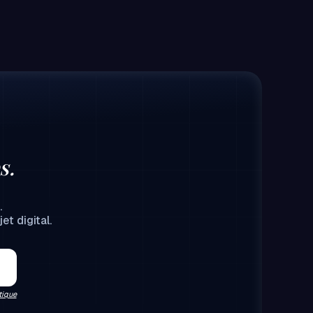
s.
.
et digital.
tique