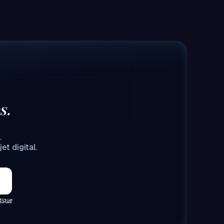
s.
.
et digital.
tique